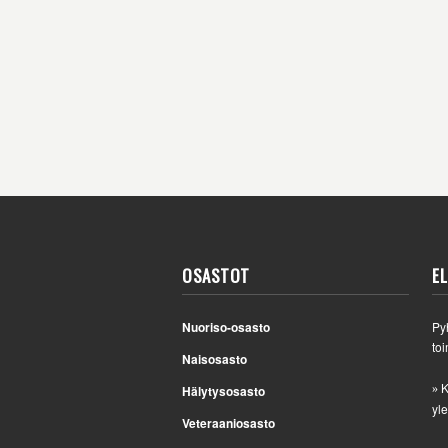
OSASTOT
E
Nuoriso-osasto
Py
toi
Naisosasto
K
Hälytysosasto
»
yle
Veteraaniosasto