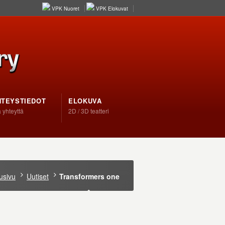
VPK Nuoret
VPK Elokuvat
HTEYSTIEDOT
ELOKUVA
 yhteyttä
2D / 3D teatteri
usivu
Uutiset
Transformers one