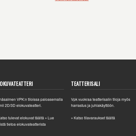
LOKUVATEATTERI
TEATTERISALI
häsalmen VPK:n tiloissa paloasemalla
Vpk vuokraa teatterisalin tiloja myös
mii 2D/3D elokuvateatteri.
harrastus ja juhlakäyttöön.
atso tulevat elokuvat täältä
Lue
Katso tilavaraukset täältä
»
»
istä tietoa elokuvateatterista