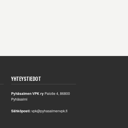
YHTEYSTIEDOT
Pyhäsalmen VPK ry
Palotie 4, 86800
Pyhäsalmi
Sähköposti:
vpk@pyhasalmenvpk.fi