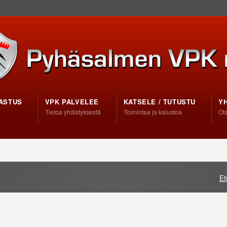
ASTUS
VPK PALVELEE
KATSELE / TUTUSTU
Y
Tietoa yhdistyksestä
Toimintaa ja kalustoa
Ota
Et