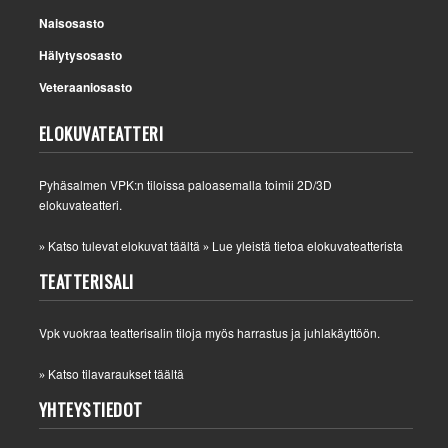
Naisosasto
Hälytysosasto
Veteraaniosasto
ELOKUVATEATTERI
Pyhäsalmen VPK:n tiloissa paloasemalla toimii 2D/3D
elokuvateatteri.
Katso tulevat elokuvat täältä
Lue yleistä tietoa elokuvateatterista
»
»
TEATTERISALI
Vpk vuokraa teatterisalin tiloja myös harrastus ja juhlakäyttöön.
Katso tilavaraukset täältä
»
YHTEYSTIEDOT