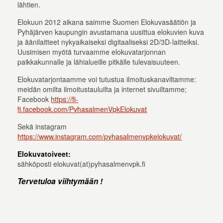
lähtien.
Elokuun 2012 aikana saimme Suomen Elokuvasäätiön ja
Pyhäjärven kaupungin avustamana uusittua elokuvien kuva
ja äänilaitteet nykyaikaiseksi digitaaliseksi 2D/3D-laitteiksi.
Uusimisen myötä turvaamme elokuvatarjonnan
paikkakunnalle ja lähialueille pitkälle tulevaisuuteen.
Elokuvatarjontaamme voi tutustua ilmoituskanaviltamme:
meidän omilta ilmoitustauluilta ja internet sivuiltamme;
Facebook
https://fi-
fi.facebook.com/PyhasalmenVpkElokuvat
Sekä instagram
https://www.instagram.com/pyhasalmenvpkelokuvat/
Elokuvatoiveet:
sähköposti elokuvat(at)pyhasalmenvpk.fi
Tervetuloa viihtymään !