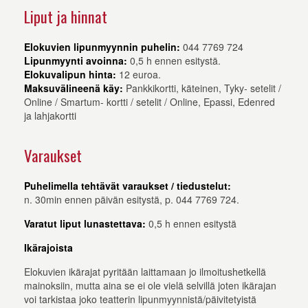
Liput ja hinnat
Elokuvien lipunmyynnin puhelin:
044 7769 724
Lipunmyynti avoinna:
0,5 h ennen esitystä.
Elokuvalipun hinta:
12 euroa.
Maksuvälineenä käy:
Pankkikortti, käteinen, Tyky- setelit /
Online / Smartum- kortti / setelit / Online, Epassi, Edenred
ja lahjakortti
Varaukset
Puhelimella tehtävät varaukset / tiedustelut:
n. 30min ennen päivän esitystä, p. 044 7769 724.
Varatut liput lunastettava:
0,5 h ennen esitystä
Ikärajoista
Elokuvien ikärajat pyritään laittamaan jo ilmoitushetkellä
mainoksiin, mutta aina se ei ole vielä selvillä joten ikärajan
voi tarkistaa joko teatterin lipunmyynnistä/päivitetyistä