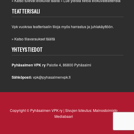
Katso tulevat elokuvat täältä
Lue yleistä tietoa elokuvateatterista
»
»
TEATTERISALI
Vpk vuokraa teatterisalin tiloja myös harrastus ja juhlakäyttöön.
Katso tilavaraukset täältä
»
YHTEYSTIEDOT
Pyhäsalmen VPK ry
Palotie 4, 86800 Pyhäsalmi
Sähköposti:
vpk@pyhasalmenvpk.fi
Copyright © Pyhäsalmen VPK ry | Sivujen toteutus:
Mainostoimisto
Mediabaari