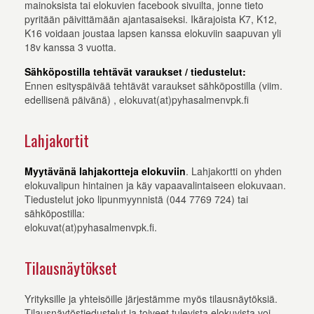
mainoksista tai elokuvien facebook sivuilta, jonne tieto
pyritään päivittämään ajantasaiseksi. Ikärajoista K7, K12,
K16 voidaan joustaa lapsen kanssa elokuviin saapuvan yli
18v kanssa 3 vuotta.
Sähköpostilla tehtävät varaukset / tiedustelut:
Ennen esityspäivää tehtävät varaukset sähköpostilla (viim.
edellisenä päivänä) , elokuvat(at)pyhasalmenvpk.fi
Lahjakortit
Myytävänä lahjakortteja elokuviin
. Lahjakortti on yhden
elokuvalipun hintainen ja käy vapaavalintaiseen elokuvaan.
Tiedustelut joko lipunmyynnistä (044 7769 724) tai
sähköpostilla:
elokuvat(at)pyhasalmenvpk.fi.
Tilausnäytökset
Yrityksille ja yhteisöille järjestämme myös tilausnäytöksiä.
Tilausnäytöstiedustelut ja toiveet tulevista elokuvista voi