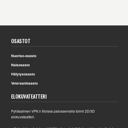
OSASTOT
Nuoriso-osasto
Naisosasto
Hälytysosasto
Veteraaniosasto
ELOKUVATEATTERI
Pyhäsalmen VPK:n tiloissa paloasemalla toimii 2D/3D
elokuvateatteri.