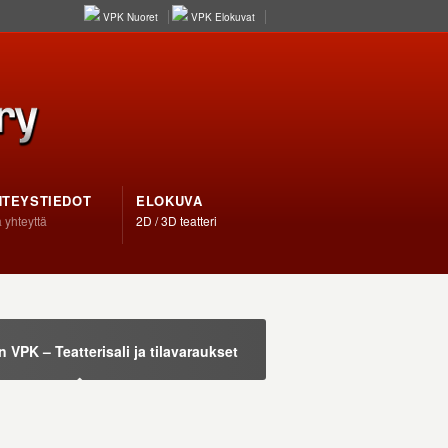
VPK Nuoret
VPK Elokuvat
HTEYSTIEDOT
ELOKUVA
 yhteyttä
2D / 3D teatteri
VPK – Teatterisali ja tilavaraukset