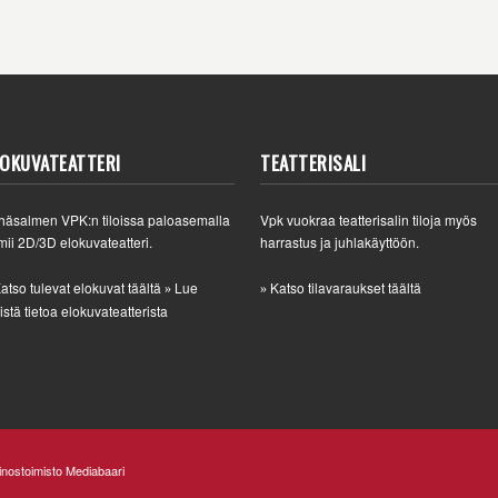
LOKUVATEATTERI
TEATTERISALI
häsalmen VPK:n tiloissa paloasemalla
Vpk vuokraa teatterisalin tiloja myös
mii 2D/3D elokuvateatteri.
harrastus ja juhlakäyttöön.
atso tulevat elokuvat täältä
Lue
Katso tilavaraukset täältä
»
»
istä tietoa elokuvateatterista
nostoimisto Mediabaari