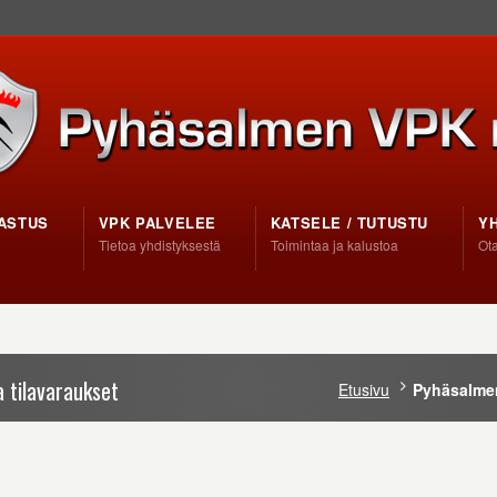
ASTUS
VPK PALVELEE
KATSELE / TUTUSTU
Y
Tietoa yhdistyksestä
Toimintaa ja kalustoa
Ota
 tilavaraukset
Etusivu
Pyhäsalmen 