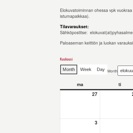
Elokuvatoiminnan ohessa vpk vuokraa teat
istumapaikkaa).
Tilavaraukset:
Sähköpostitse: elokuvat(at)pyhasalmen
Paloaseman keittiön ja luokan varauksi
Kuukausi
Month
Week
Day
Month
ma
maanantai
ti
tiistai
27
27.7.2026
3
3.8.2026