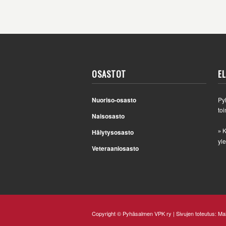
OSASTOT
E
Nuoriso-osasto
Py
toi
Naisosasto
K
Hälytysosasto
»
yle
Veteraaniosasto
Copyright © Pyhäsalmen VPK ry | Sivujen toteutus:
Mai