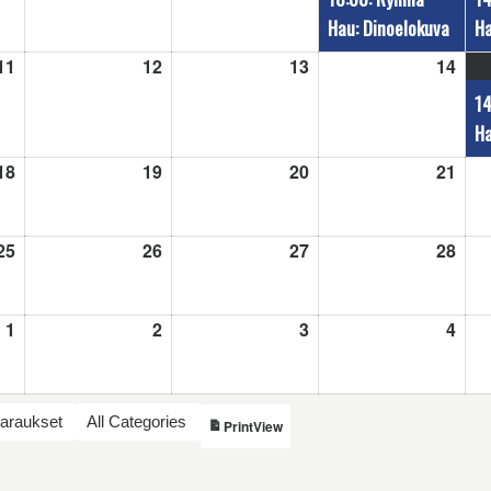
Hau: Dinoelokuva
Ha
11
11.8.2026
12
12.8.2026
13
13.8.2026
14
14.8
14
Ha
18
18.8.2026
19
19.8.2026
20
20.8.2026
21
21.8
25
25.8.2026
26
26.8.2026
27
27.8.2026
28
28.8
1
1.9.2026
2
2.9.2026
3
3.9.2026
4
4.9.
varaukset
All Categories
View
Print