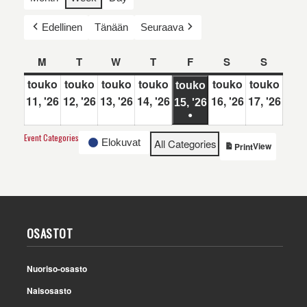
Edellinen
Tänään
Seuraava
M
maanantai
T
tiistai
W
keskiviikko
T
torstai
F
perjantai
S
lauantai
S
sunnunt
touko
touko
touko
touko
touko
touko
touko
11, '26
11.5.2026
12, '26
12.5.2026
13, '26
13.5.2026
14, '26
14.5.2026
16, '26
16.5.2026
17, '26
17.5
15, '26
15.5.2026
●
(1
Event Categories
Elokuvat
All Categories
View
Print
event)
OSASTOT
Nuoriso-osasto
Naisosasto