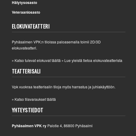
Hälytysosasto
Veteraaniosasto
ELOKUVATEATTERI
Pyhäsalmen VPK:n tiloissa paloasemalla toimii 2D/3D
elokuvateatteri.
Katso tulevat elokuvat täältä
Lue yleistä tietoa elokuvateatterista
»
»
TEATTERISALI
Vpk vuokraa teatterisalin tiloja myös harrastus ja juhlakäyttöön.
Katso tilavaraukset täältä
»
YHTEYSTIEDOT
Pyhäsalmen VPK ry
Palotie 4, 86800 Pyhäsalmi