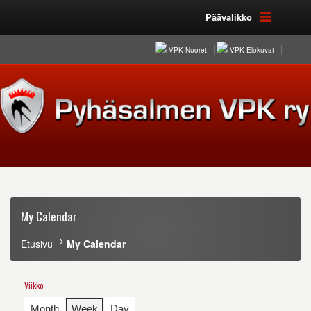
Päävalikko
VPK Nuoret
VPK Elokuvat
My Calendar
Etusivu
My Calendar
Viikko
Month
Week
Day