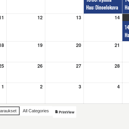
Hau: Dinoelokuva
Ha
11
11.8.2026
12
12.8.2026
13
13.8.2026
14
14.8
14
Ha
18
18.8.2026
19
19.8.2026
20
20.8.2026
21
21.8
25
25.8.2026
26
26.8.2026
27
27.8.2026
28
28.8
1
1.9.2026
2
2.9.2026
3
3.9.2026
4
4.9.
varaukset
All Categories
View
Print