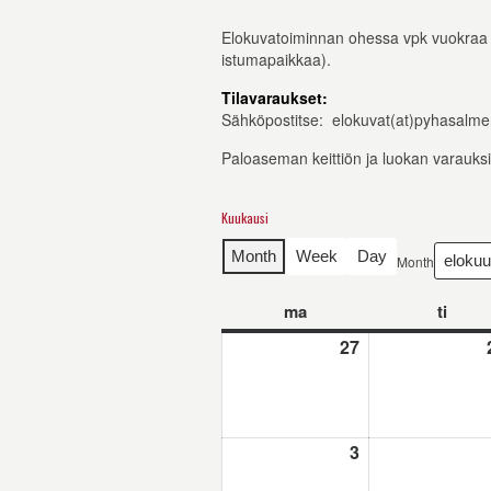
Elokuvatoiminnan ohessa vpk vuokraa teat
istumapaikkaa).
Tilavaraukset:
Sähköpostitse: elokuvat(at)pyhasalmen
Paloaseman keittiön ja luokan varauksi
Kuukausi
Month
Week
Day
Month
ma
maanantai
ti
tiistai
27
27.7.2026
3
3.8.2026