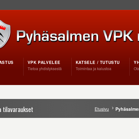
ASTUS
VPK PALVELEE
KATSELE / TUTUSTU
Y
Tietoa yhdistyksestä
Toimintaa ja kalustoa
Ota
 tilavaraukset
Etusivu
Pyhäsalmen 