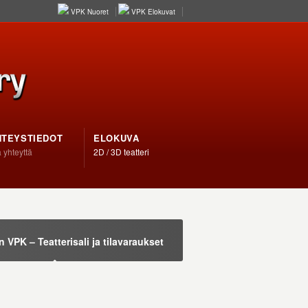
VPK Nuoret
VPK Elokuvat
HTEYSTIEDOT
ELOKUVA
 yhteyttä
2D / 3D teatteri
VPK – Teatterisali ja tilavaraukset