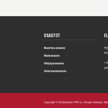
OSASTOT
E
Nuoriso-osasto
Py
toi
Naisosasto
K
Hälytysosasto
»
yle
Veteraaniosasto
Copyright © Pyhäsalmen VPK ry | Sivujen toteutus:
Mai