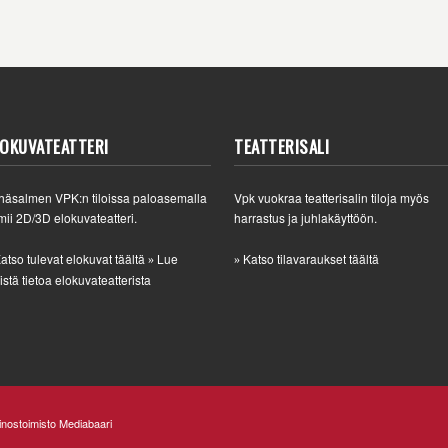
LOKUVATEATTERI
TEATTERISALI
häsalmen VPK:n tiloissa paloasemalla
Vpk vuokraa teatterisalin tiloja myös
mii 2D/3D elokuvateatteri.
harrastus ja juhlakäyttöön.
atso tulevat elokuvat täältä
Lue
Katso tilavaraukset täältä
»
»
istä tietoa elokuvateatterista
nostoimisto Mediabaari