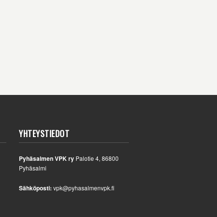
YHTEYSTIEDOT
Pyhäsalmen VPK ry
Palotie 4, 86800
Pyhäsalmi
Sähköposti:
vpk@pyhasalmenvpk.fi