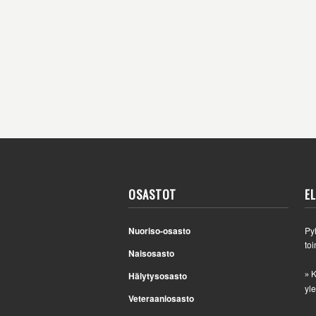
OSASTOT
E
Nuoriso-osasto
Py
toi
Naisosasto
K
Hälytysosasto
»
yle
Veteraaniosasto