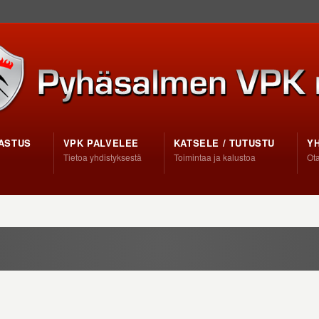
ASTUS
VPK PALVELEE
KATSELE / TUTUSTU
Y
Tietoa yhdistyksestä
Toimintaa ja kalustoa
Ota