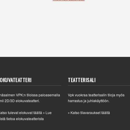
LOKUVATEATTERI
TEATTERISALI
häsalmen VPK:n tiloissa paloasemalla
Vpk vuokraa teatterisalin tiloja myös
mii 2D/3D elokuvateatteri.
harrastus ja juhlakäyttöön.
atso tulevat elokuvat täältä
Lue
Katso tilavaraukset täältä
»
»
istä tietoa elokuvateatterista