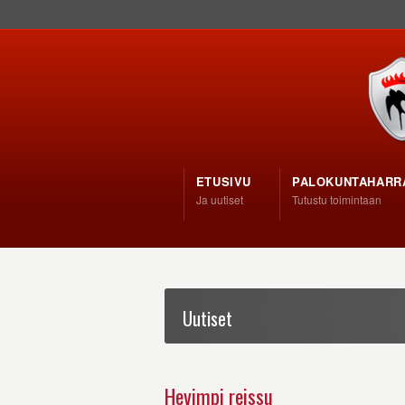
ETUSIVU
PALOKUNTAHARR
Ja uutiset
Tutustu toimintaan
Uutiset
Hevimpi reissu