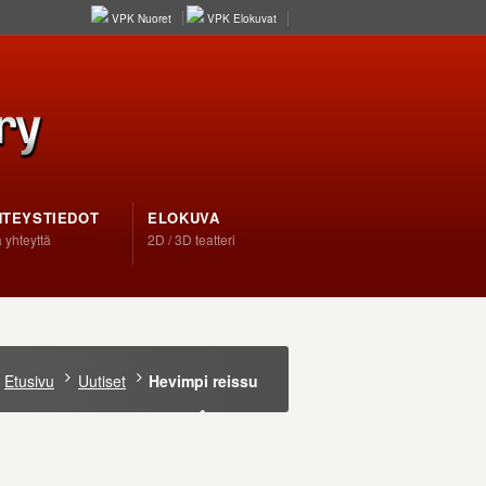
VPK Nuoret
VPK Elokuvat
HTEYSTIEDOT
ELOKUVA
 yhteyttä
2D / 3D teatteri
Etusivu
Uutiset
Hevimpi reissu