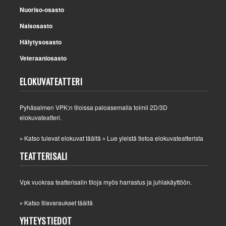
Nuoriso-osasto
Naisosasto
Hälytysosasto
Veteraaniosasto
ELOKUVATEATTERI
Pyhäsalmen VPK:n tiloissa paloasemalla toimii 2D/3D
elokuvateatteri.
Katso tulevat elokuvat täältä
Lue yleistä tietoa elokuvateatterista
»
»
TEATTERISALI
Vpk vuokraa teatterisalin tiloja myös harrastus ja juhlakäyttöön.
Katso tilavaraukset täältä
»
YHTEYSTIEDOT