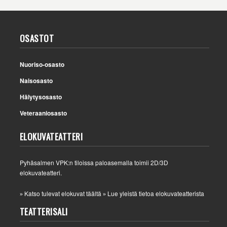
OSASTOT
Nuoriso-osasto
Naisosasto
Hälytysosasto
Veteraaniosasto
ELOKUVATEATTERI
Pyhäsalmen VPK:n tiloissa paloasemalla toimii 2D/3D
elokuvateatteri.
Katso tulevat elokuvat täältä
Lue yleistä tietoa elokuvateatterista
»
»
TEATTERISALI