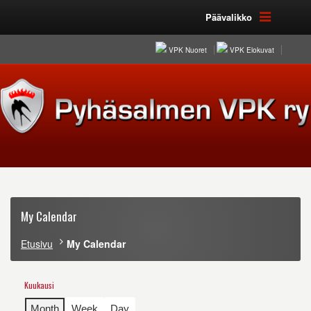
Päävalikko
VPK Nuoret
VPK Elokuvat
My Calendar
Etusivu
My Calendar
Kuukausi
Month
Week
Day