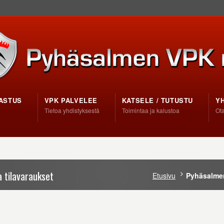
ASTUS
VPK PALVELEE
KATSELE / TUTUSTU
Y
Tietoa yhdistyksestä
Toimintaa ja kalustoa
Ota
 tilavaraukset
Etusivu
Pyhäsalmen 