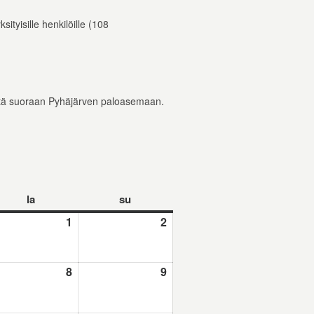
ityisille henkilöille (108
eyttä suoraan Pyhäjärven paloasemaan.
la
lauantai
su
sunnuntai
.2026
1
1.8.2026
2
2.8.2026
2026
8
8.8.2026
9
9.8.2026