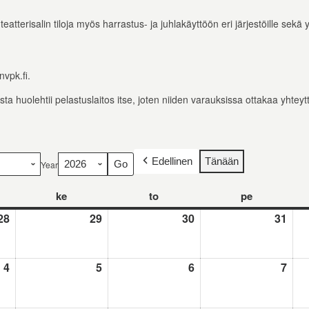
terisalin tiloja myös harrastus- ja juhlakäyttöön eri järjestöille sekä yks
vpk.fi.
sta huolehtii pelastuslaitos itse, joten niiden varauksissa ottakaa yht
Edellinen
Tänään
Year
ke
keskiviikko
to
torstai
pe
perjantai
28
28.7.2026
29
29.7.2026
30
30.7.2026
31
31.7
4
4.8.2026
5
5.8.2026
6
6.8.2026
7
7.8.