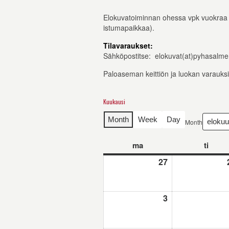
Elokuvatoiminnan ohessa vpk vuokraa teat
istumapaikkaa).
Tilavaraukset:
Sähköpostitse: elokuvat(at)pyhasalmen
Paloaseman keittiön ja luokan varauksi
Kuukausi
Month
Week
Day
Month
ma
maanantai
ti
tiistai
27
27.7.2026
3
3.8.2026