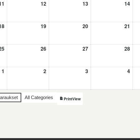
11
11.8.2026
12
12.8.2026
13
13.8.2026
14
14.8
18
18.8.2026
19
19.8.2026
20
20.8.2026
21
21.8
25
25.8.2026
26
26.8.2026
27
27.8.2026
28
28.8
1
1.9.2026
2
2.9.2026
3
3.9.2026
4
4.9.
varaukset
All Categories
View
Print