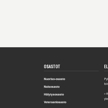
OSASTOT
E
Nuoriso-osasto
Py
toi
Naisosasto
K
Hälytysosasto
»
yle
Veteraaniosasto