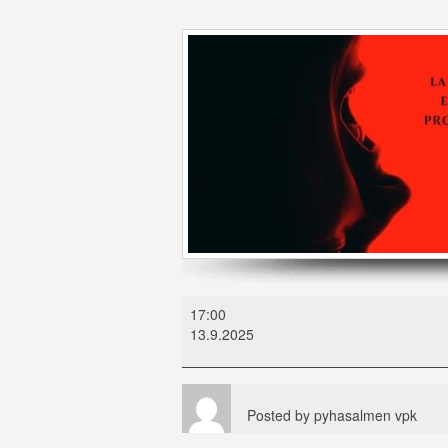
Kirottu
17:00
4:
13.9.2025
Viimeiset
riitit
Posted by
pyhasalmen vpk