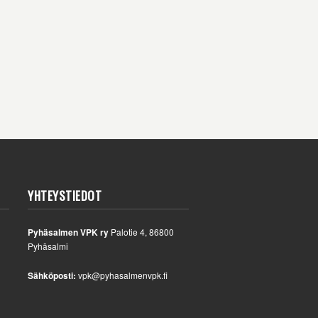
YHTEYSTIEDOT
Pyhäsalmen VPK ry
Palotie 4, 86800
Pyhäsalmi
Sähköposti:
vpk@pyhasalmenvpk.fi