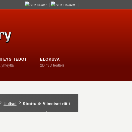
VPK Nuoret
VPK Elokuvat
HTEYSTIEDOT
ELOKUVA
 yhteyttä
2D / 3D teatteri
Uutiset
Kirottu 4: Viimeiset riitit