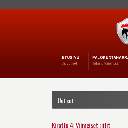
ETUSIVU
PALOKUNTAHARR
Ja uutiset
Tutustu toimintaan
Uutiset
Kirottu 4: Viimeiset riitit