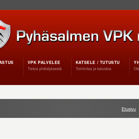
ASTUS
VPK PALVELEE
KATSELE / TUTUSTU
Y
Tietoa yhdistyksestä
Toimintaa ja kalustoa
Ota
Etusivu