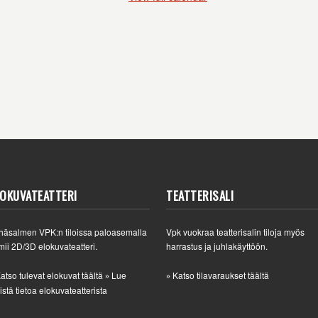
LOKUVATEATTERI
TEATTERISALI
häsalmen VPK:n tiloissa paloasemalla
Vpk vuokraa teatterisalin tiloja myös
mii 2D/3D elokuvateatteri.
harrastus ja juhlakäyttöön.
atso tulevat elokuvat täältä
Lue
Katso tilavaraukset täältä
»
»
istä tietoa elokuvateatterista