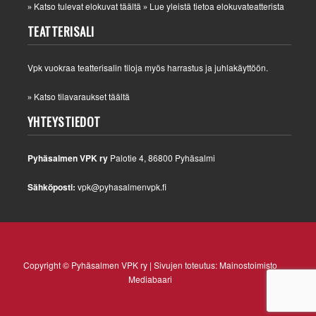
Katso tulevat elokuvat täältä
Lue yleistä tietoa elokuvateatterista
»
»
TEATTERISALI
Vpk vuokraa teatterisalin tiloja myös harrastus ja juhlakäyttöön.
Katso tilavaraukset täältä
»
YHTEYSTIEDOT
Pyhäsalmen VPK ry
Palotie 4, 86800 Pyhäsalmi
Sähköposti:
vpk@pyhasalmenvpk.fi
Copyright © Pyhäsalmen VPK ry | Sivujen toteutus:
Mainostoimisto
Mediabaari