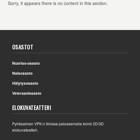
Sorry, it appears there is no content in this section.
OSASTOT
Nuoriso-osasto
Naisosasto
Hälytysosasto
Veteraaniosasto
ELOKUVATEATTERI
Pyhäsalmen VPK:n tiloissa paloasemalla toimii 2D/3D
elokuvateatteri.