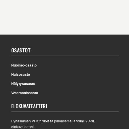
OSASTOT
Nuoriso-osasto
Naisosasto
Hälytysosasto
Veteraaniosasto
ELOKUVATEATTERI
Pyhäsalmen VPK:n tiloissa paloasemalla toimii 2D/3D
elokuvateatteri.