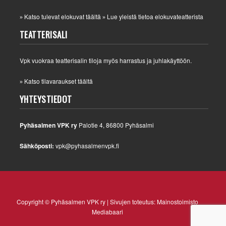
Katso tulevat elokuvat täältä
Lue yleistä tietoa elokuvateatterista
»
»
TEATTERISALI
Vpk vuokraa teatterisalin tiloja myös harrastus ja juhlakäyttöön.
Katso tilavaraukset täältä
»
YHTEYSTIEDOT
Pyhäsalmen VPK ry
Palotie 4, 86800 Pyhäsalmi
Sähköposti:
vpk@pyhasalmenvpk.fi
Copyright © Pyhäsalmen VPK ry | Sivujen toteutus:
Mainostoimisto
Mediabaari