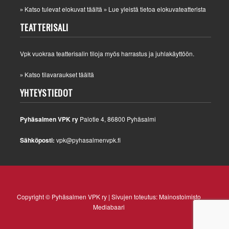
Katso tulevat elokuvat täältä
Lue yleistä tietoa elokuvateatterista
»
»
TEATTERISALI
Vpk vuokraa teatterisalin tiloja myös harrastus ja juhlakäyttöön.
Katso tilavaraukset täältä
»
YHTEYSTIEDOT
Pyhäsalmen VPK ry
Palotie 4, 86800 Pyhäsalmi
Sähköposti:
vpk@pyhasalmenvpk.fi
Copyright © Pyhäsalmen VPK ry | Sivujen toteutus:
Mainostoimisto
Mediabaari