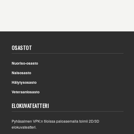
OSASTOT
Nuoriso-osasto
Naisosasto
Hälytysosasto
Veteraaniosasto
ELOKUVATEATTERI
Pyhäsalmen VPK:n tiloissa paloasemalla toimii 2D/3D
elokuvateatteri.