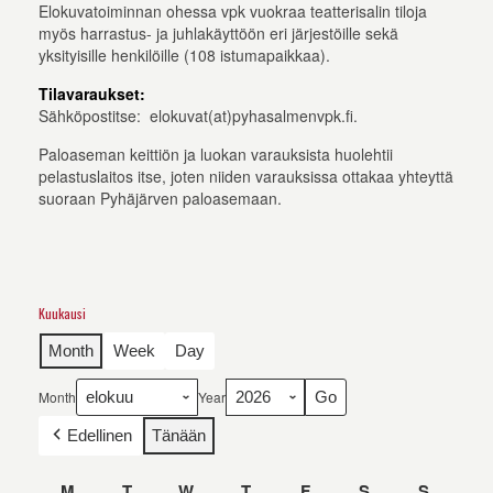
Elokuvatoiminnan ohessa vpk vuokraa teatterisalin tiloja
myös harrastus- ja juhlakäyttöön eri järjestöille sekä
yksityisille henkilöille (108 istumapaikkaa).
Tilavaraukset:
Sähköpostitse: elokuvat(at)pyhasalmenvpk.fi.
Paloaseman keittiön ja luokan varauksista huolehtii
pelastuslaitos itse, joten niiden varauksissa ottakaa yhteyttä
suoraan Pyhäjärven paloasemaan.
Kuukausi
Month
Week
Day
Month
Year
Edellinen
Tänään
M
maanantai
T
tiistai
W
keskiviikko
T
torstai
F
perjantai
S
lauantai
S
sunnunt