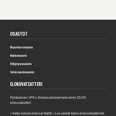
OSASTOT
Nuoriso-osasto
Naisosasto
Hälytysosasto
Veteraaniosasto
ELOKUVATEATTERI
Pyhäsalmen VPK:n tiloissa paloasemalla toimii 2D/3D
elokuvateatteri.
Katso tulevat elokuvat täältä
Lue yleistä tietoa elokuvateatterista
»
»