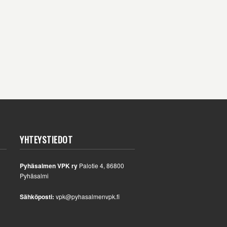
YHTEYSTIEDOT
Pyhäsalmen VPK ry
Palotie 4, 86800
Pyhäsalmi
Sähköposti:
vpk@pyhasalmenvpk.fi