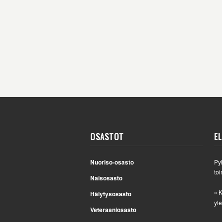
OSASTOT
E
Nuoriso-osasto
Py
toi
Naisosasto
K
Hälytysosasto
»
yle
Veteraaniosasto