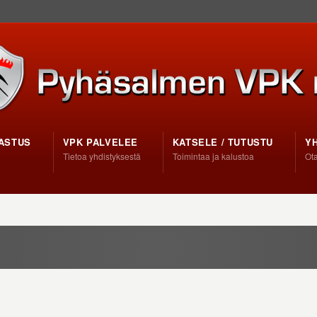
ASTUS
VPK PALVELEE
KATSELE / TUTUSTU
Y
Tietoa yhdistyksestä
Toimintaa ja kalustoa
Ota