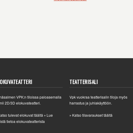
LOKUVATEATTERI
TEATTERISALI
häsalmen VPK:n tiloissa paloasemalla
Vpk vuokraa teatterisalin tiloja myös
mii 2D/3D elokuvateatteri.
harrastus ja juhlakäyttöön.
atso tulevat elokuvat täältä
Lue
Katso tilavaraukset täältä
»
»
istä tietoa elokuvateatterista