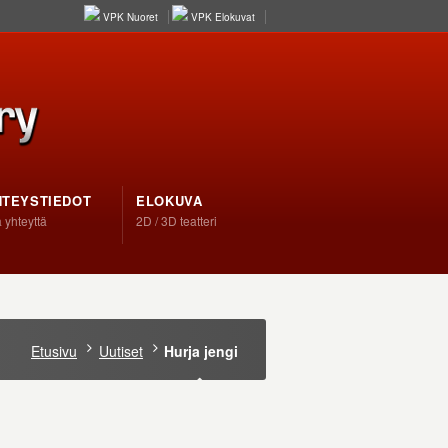
VPK Nuoret
VPK Elokuvat
HTEYSTIEDOT
ELOKUVA
 yhteyttä
2D / 3D teatteri
Etusivu
Uutiset
Hurja jengi