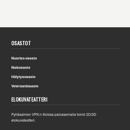
OSASTOT
Nuoriso-osasto
Naisosasto
Hälytysosasto
Veteraaniosasto
ELOKUVATEATTERI
Pyhäsalmen VPK:n tiloissa paloasemalla toimii 2D/3D
elokuvateatteri.