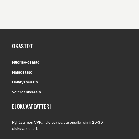
OSASTOT
Nuoriso-osasto
Naisosasto
Hälytysosasto
Veteraaniosasto
ELOKUVATEATTERI
Pyhäsalmen VPK:n tiloissa paloasemalla toimii 2D/3D
elokuvateatteri.