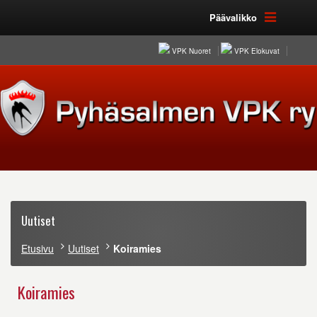
Päävalikko
VPK Nuoret
VPK Elokuvat
Uutiset
Etusivu
Uutiset
Koiramies
Koiramies