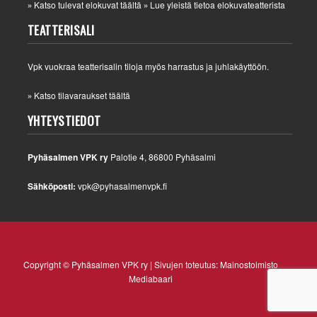
Katso tulevat elokuvat täältä
Lue yleistä tietoa elokuvateatterista
»
»
TEATTERISALI
Vpk vuokraa teatterisalin tiloja myös harrastus ja juhlakäyttöön.
Katso tilavaraukset täältä
»
YHTEYSTIEDOT
Pyhäsalmen VPK ry
Palotie 4, 86800 Pyhäsalmi
Sähköposti:
vpk@pyhasalmenvpk.fi
Copyright © Pyhäsalmen VPK ry | Sivujen toteutus:
Mainostoimisto
Mediabaari