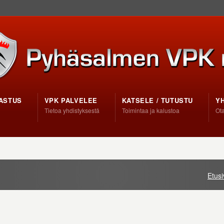
ASTUS
VPK PALVELEE
KATSELE / TUTUSTU
Y
Tietoa yhdistyksestä
Toimintaa ja kalustoa
Ota
Etusi