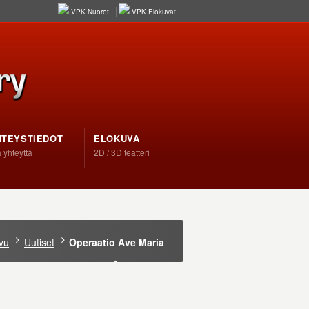
VPK Nuoret
VPK Elokuvat
HTEYSTIEDOT
ELOKUVA
 yhteyttä
2D / 3D teatteri
vu
Uutiset
Operaatio Ave Maria