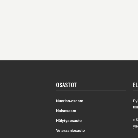
OSASTOT
E
Nuoriso-osasto
Py
toi
Naisosasto
K
Hälytysosasto
»
yle
Veteraaniosasto