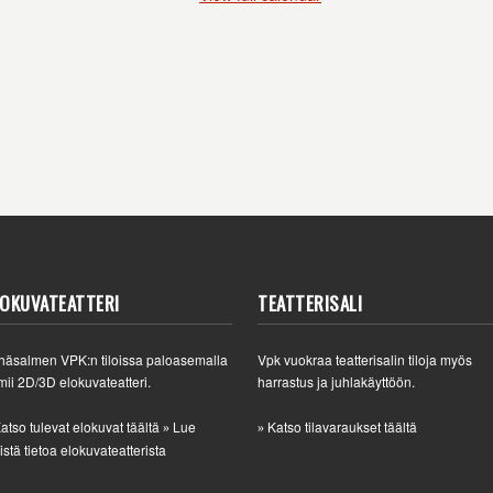
LOKUVATEATTERI
TEATTERISALI
häsalmen VPK:n tiloissa paloasemalla
Vpk vuokraa teatterisalin tiloja myös
mii 2D/3D elokuvateatteri.
harrastus ja juhlakäyttöön.
atso tulevat elokuvat täältä
Lue
Katso tilavaraukset täältä
»
»
istä tietoa elokuvateatterista