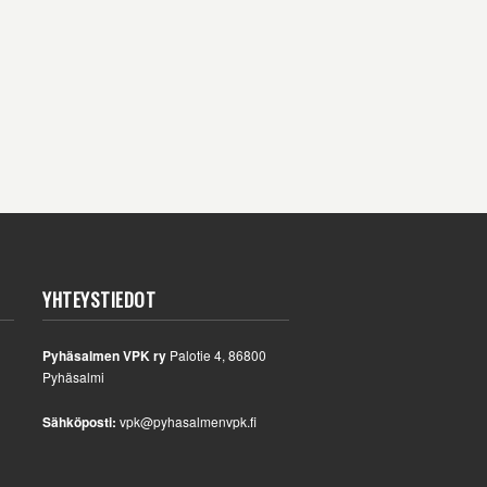
YHTEYSTIEDOT
Pyhäsalmen VPK ry
Palotie 4, 86800
Pyhäsalmi
Sähköposti:
vpk@pyhasalmenvpk.fi