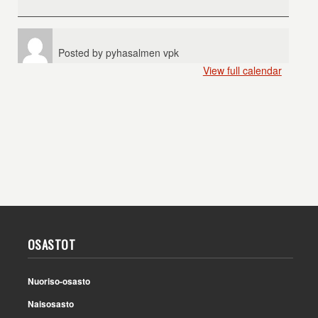
Galaxy
Movie(Suomeksi
dubattu)
Posted by
pyhasalmen vpk
View full calendar
OSASTOT
Nuoriso-osasto
Naisosasto