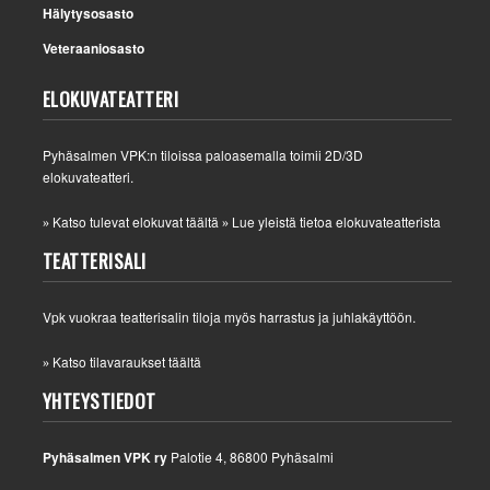
Hälytysosasto
Veteraaniosasto
ELOKUVATEATTERI
Pyhäsalmen VPK:n tiloissa paloasemalla toimii 2D/3D
elokuvateatteri.
Katso tulevat elokuvat täältä
Lue yleistä tietoa elokuvateatterista
»
»
TEATTERISALI
Vpk vuokraa teatterisalin tiloja myös harrastus ja juhlakäyttöön.
Katso tilavaraukset täältä
»
YHTEYSTIEDOT
Pyhäsalmen VPK ry
Palotie 4, 86800 Pyhäsalmi