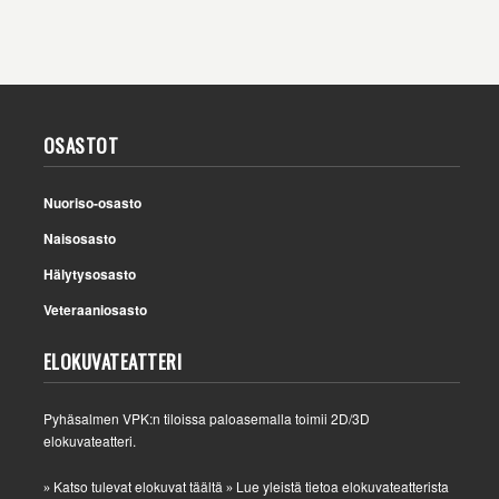
OSASTOT
Nuoriso-osasto
Naisosasto
Hälytysosasto
Veteraaniosasto
ELOKUVATEATTERI
Pyhäsalmen VPK:n tiloissa paloasemalla toimii 2D/3D
elokuvateatteri.
Katso tulevat elokuvat täältä
Lue yleistä tietoa elokuvateatterista
»
»