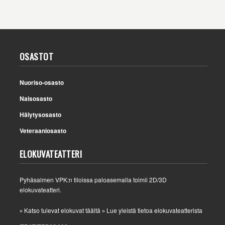
OSASTOT
Nuoriso-osasto
Naisosasto
Hälytysosasto
Veteraaniosasto
ELOKUVATEATTERI
Pyhäsalmen VPK:n tiloissa paloasemalla toimii 2D/3D
elokuvateatteri.
Katso tulevat elokuvat täältä
Lue yleistä tietoa elokuvateatterista
»
»