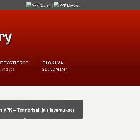
VPK Nuoret
VPK Elokuvat
HTEYSTIEDOT
ELOKUVA
 yhteyttä
2D / 3D teatteri
VPK – Teatterisali ja tilavaraukset