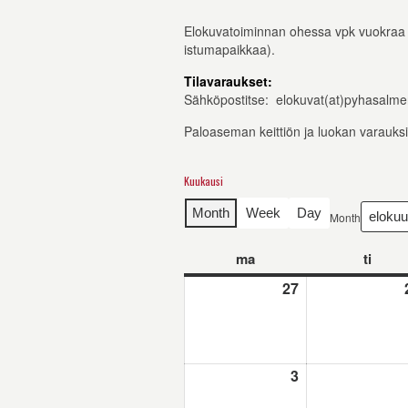
Elokuvatoiminnan ohessa vpk vuokraa teat
istumapaikkaa).
Tilavaraukset:
Sähköpostitse: elokuvat(at)pyhasalmen
Paloaseman keittiön ja luokan varauksi
Kuukausi
Month
Week
Day
Month
ma
maanantai
ti
tiistai
27
27.7.2026
3
3.8.2026