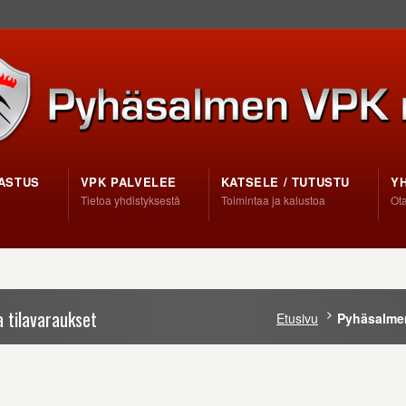
ASTUS
VPK PALVELEE
KATSELE / TUTUSTU
Y
Tietoa yhdistyksestä
Toimintaa ja kalustoa
Ota
 tilavaraukset
Etusivu
Pyhäsalmen 