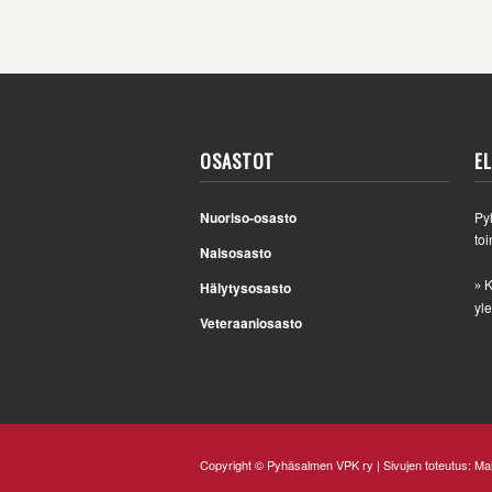
OSASTOT
E
Nuoriso-osasto
Py
toi
Naisosasto
K
Hälytysosasto
»
yle
Veteraaniosasto
Copyright © Pyhäsalmen VPK ry | Sivujen toteutus:
Mai