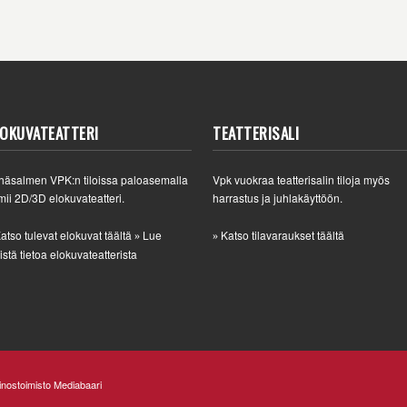
LOKUVATEATTERI
TEATTERISALI
häsalmen VPK:n tiloissa paloasemalla
Vpk vuokraa teatterisalin tiloja myös
mii 2D/3D elokuvateatteri.
harrastus ja juhlakäyttöön.
atso tulevat elokuvat täältä
Lue
Katso tilavaraukset täältä
»
»
istä tietoa elokuvateatterista
nostoimisto Mediabaari