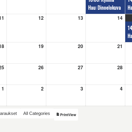
Hau: Dinoelokuva
Ha
11
11.8.2026
12
12.8.2026
13
13.8.2026
14
14.8
14
Ha
18
18.8.2026
19
19.8.2026
20
20.8.2026
21
21.8
25
25.8.2026
26
26.8.2026
27
27.8.2026
28
28.8
1
1.9.2026
2
2.9.2026
3
3.9.2026
4
4.9.
varaukset
All Categories
View
Print