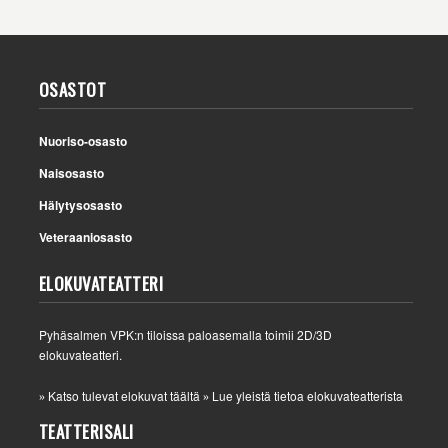
OSASTOT
Nuoriso-osasto
Naisosasto
Hälytysosasto
Veteraaniosasto
ELOKUVATEATTERI
Pyhäsalmen VPK:n tiloissa paloasemalla toimii 2D/3D
elokuvateatteri.
Katso tulevat elokuvat täältä
Lue yleistä tietoa elokuvateatterista
»
»
TEATTERISALI