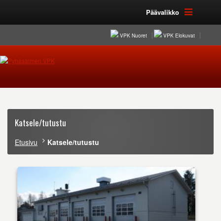
Päävalikko
VPK Nuoret
VPK Elokuvat
Katsele/tutustu
Etusivu
Katsele/tutustu