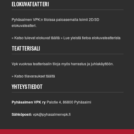
ELOKUVATEATTERI
Pyhäsalmen VPK:n tiloissa paloasemalla toimii 2D/3D
elokuvateatteri.
Katso tulevat elokuvat täältä
Lue yleistä tietoa elokuvateatterista
»
»
TEATTERISALI
Vpk vuokraa teatterisalin tiloja myös harrastus ja juhlakäyttöön.
Katso tilavaraukset täältä
»
YHTEYSTIEDOT
Pyhäsalmen VPK ry
Palotie 4, 86800 Pyhäsalmi
Sähköposti:
vpk@pyhasalmenvpk.fi