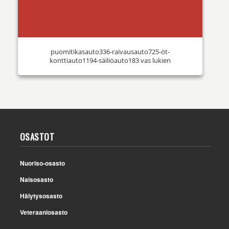
puomitikasauto336-raivausauto725-öt-
konttiauto1194-säiliöauto183 vas lukien
OSASTOT
Nuoriso-osasto
Naisosasto
Hälytysosasto
Veteraaniosasto