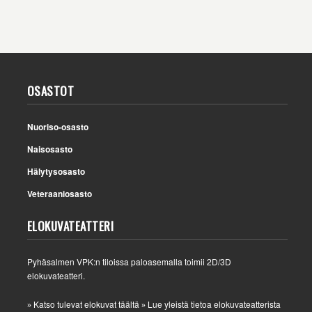
OSASTOT
Nuoriso-osasto
Naisosasto
Hälytysosasto
Veteraaniosasto
ELOKUVATEATTERI
Pyhäsalmen VPK:n tiloissa paloasemalla toimii 2D/3D
elokuvateatteri.
Katso tulevat elokuvat täältä
Lue yleistä tietoa elokuvateatterista
»
»