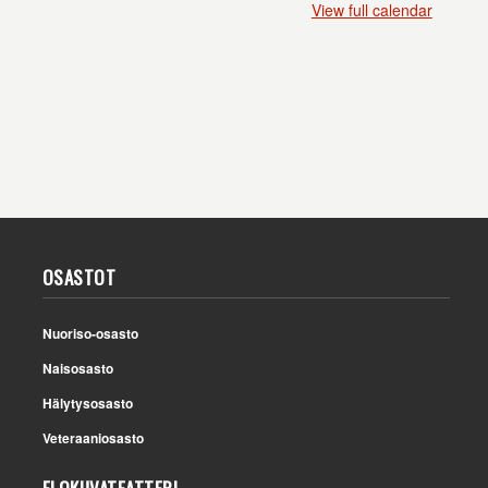
View full calendar
OSASTOT
Nuoriso-osasto
Naisosasto
Hälytysosasto
Veteraaniosasto