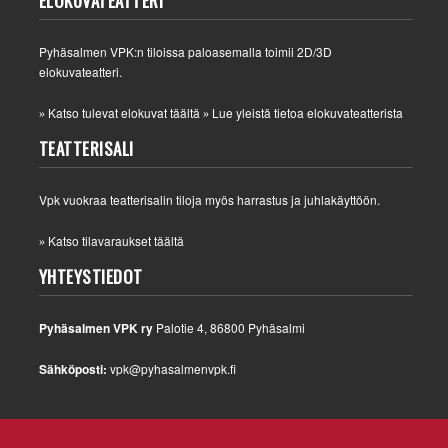
ELOKUVATEATTERI
Pyhäsalmen VPK:n tiloissa paloasemalla toimii 2D/3D
elokuvateatteri.
Katso tulevat elokuvat täältä
Lue yleistä tietoa elokuvateatterista
»
»
TEATTERISALI
Vpk vuokraa teatterisalin tiloja myös harrastus ja juhlakäyttöön.
Katso tilavaraukset täältä
»
YHTEYSTIEDOT
Pyhäsalmen VPK ry
Palotie 4, 86800 Pyhäsalmi
Sähköposti:
vpk@pyhasalmenvpk.fi