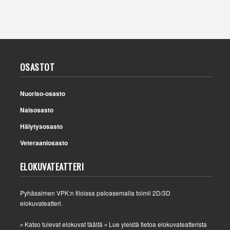
OSASTOT
Nuoriso-osasto
Naisosasto
Hälytysosasto
Veteraaniosasto
ELOKUVATEATTERI
Pyhäsalmen VPK:n tiloissa paloasemalla toimii 2D/3D
elokuvateatteri.
Katso tulevat elokuvat täältä
Lue yleistä tietoa elokuvateatterista
»
»