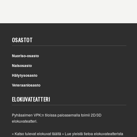
OSASTOT
Nuoriso-osasto
Naisosasto
Hälytysosasto
Veteraaniosasto
ELOKUVATEATTERI
Pyhäsalmen VPK:n tiloissa paloasemalla toimii 2D/3D
elokuvateatteri.
Katso tulevat elokuvat täältä
Lue yleistä tietoa elokuvateatterista
»
»