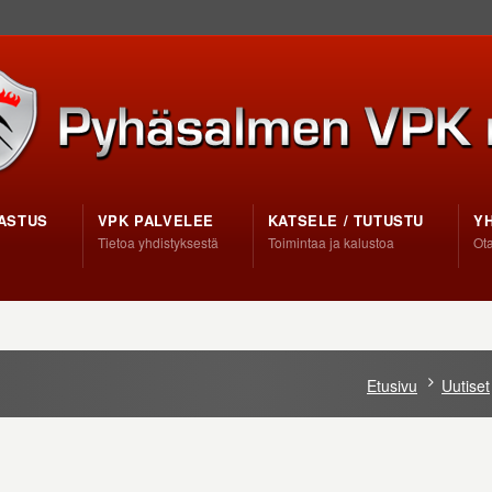
ASTUS
VPK PALVELEE
KATSELE / TUTUSTU
Y
Tietoa yhdistyksestä
Toimintaa ja kalustoa
Ota
Etusivu
Uutiset