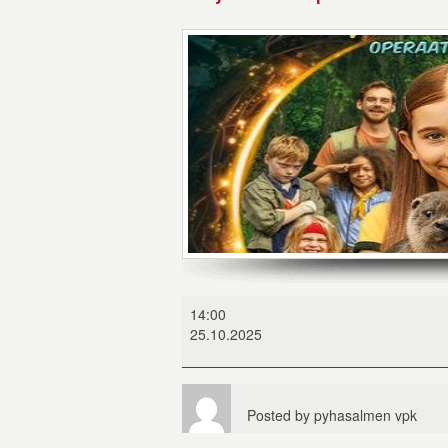
Ella
14:00
ja
25.10.2025
kaverit-
operaatio
saukko
Posted by
pyhasalmen vpk