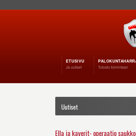
ETUSIVU
PALOKUNTAHARR
Ja uutiset
Tutustu toimintaan
Uutiset
Ella ja kaverit- operaatio saukko