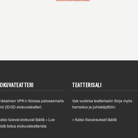
LOKUVATEATTERI
TEATTERISALI
häsalmen VPK:n tiloissa paloasemalla
Vpk vuokraa teatterisalin tiloja myös
mii 2D/3D elokuvateatteri.
harrastus ja juhlakäyttöön.
atso tulevat elokuvat täältä
Lue
Katso tilavaraukset täältä
»
»
istä tietoa elokuvateatterista