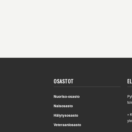
OSASTOT
E
Nuoriso-osasto
Py
toi
Naisosasto
K
Hälytysosasto
»
yle
Veteraaniosasto