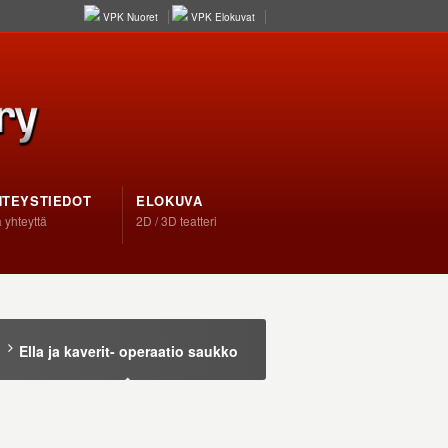
VPK Nuoret
VPK Elokuvat
HTEYSTIEDOT
ELOKUVA
 yhteyttä
2D / 3D teatteri
Ella ja kaverit- operaatio saukko