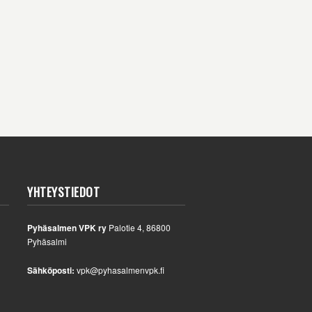
YHTEYSTIEDOT
Pyhäsalmen VPK ry
Palotie 4, 86800
Pyhäsalmi
Sähköposti:
vpk@pyhasalmenvpk.fi