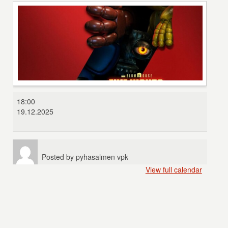
Five
18:00
Nights
19.12.2025
at
Freddy
´s
2
Posted by
pyhasalmen vpk
View full calendar