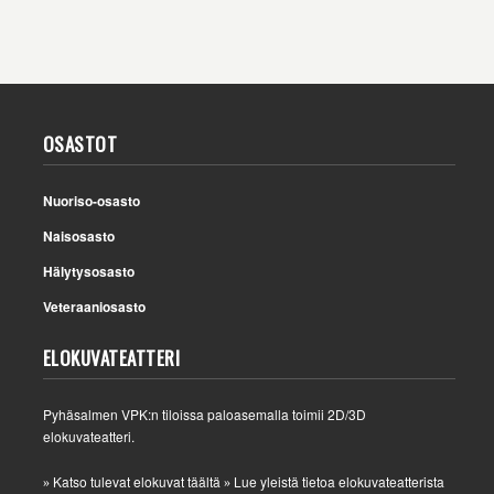
OSASTOT
Nuoriso-osasto
Naisosasto
Hälytysosasto
Veteraaniosasto
ELOKUVATEATTERI
Pyhäsalmen VPK:n tiloissa paloasemalla toimii 2D/3D
elokuvateatteri.
Katso tulevat elokuvat täältä
Lue yleistä tietoa elokuvateatterista
»
»