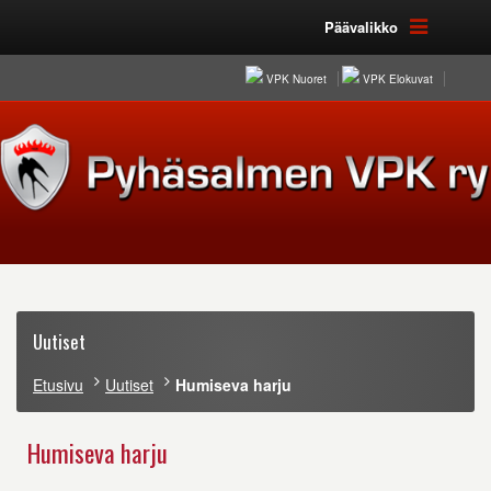
Päävalikko
VPK Nuoret
VPK Elokuvat
Uutiset
Etusivu
Uutiset
Humiseva harju
Humiseva harju