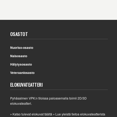
OSASTOT
Nuoriso-osasto
Naisosasto
Hälytysosasto
Veteraaniosasto
ELOKUVATEATTERI
Pyhäsalmen VPK:n tiloissa paloasemalla toimii 2D/3D
elokuvateatteri.
Katso tulevat elokuvat täältä
Lue yleistä tietoa elokuvateatterista
»
»