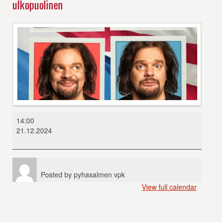
ulkopuolinen
Ismo
14:00
-
21.12.2024
Maailman
hauskin
ulkopuolinen
Posted by
pyhasalmen vpk
View full calendar