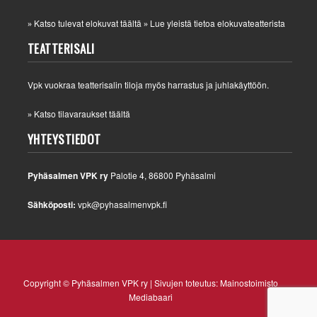
Katso tulevat elokuvat täältä
Lue yleistä tietoa elokuvateatterista
»
»
TEATTERISALI
Vpk vuokraa teatterisalin tiloja myös harrastus ja juhlakäyttöön.
Katso tilavaraukset täältä
»
YHTEYSTIEDOT
Pyhäsalmen VPK ry
Palotie 4, 86800 Pyhäsalmi
Sähköposti:
vpk@pyhasalmenvpk.fi
Copyright © Pyhäsalmen VPK ry | Sivujen toteutus:
Mainostoimisto
Mediabaari