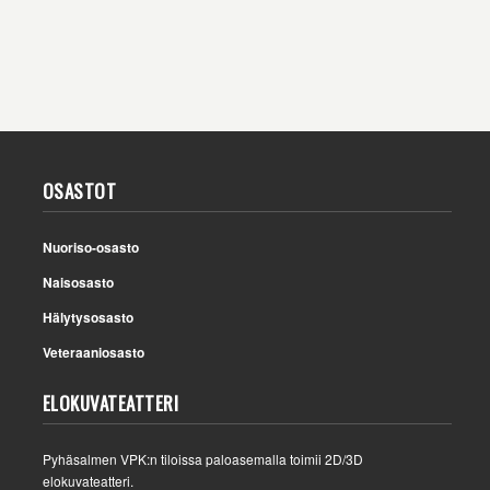
OSASTOT
Nuoriso-osasto
Naisosasto
Hälytysosasto
Veteraaniosasto
ELOKUVATEATTERI
Pyhäsalmen VPK:n tiloissa paloasemalla toimii 2D/3D
elokuvateatteri.