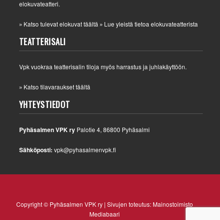
elokuvateatteri.
Katso tulevat elokuvat täältä
Lue yleistä tietoa elokuvateatterista
»
»
TEATTERISALI
Vpk vuokraa teatterisalin tiloja myös harrastus ja juhlakäyttöön.
Katso tilavaraukset täältä
»
YHTEYSTIEDOT
Pyhäsalmen VPK ry
Palotie 4, 86800 Pyhäsalmi
Sähköposti:
vpk@pyhasalmenvpk.fi
Copyright © Pyhäsalmen VPK ry | Sivujen toteutus:
Mainostoimisto
Mediabaari