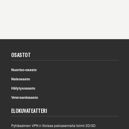
OSASTOT
Nuoriso-osasto
Naisosasto
Hälytysosasto
Veteraaniosasto
ELOKUVATEATTERI
Pyhäsalmen VPK:n tiloissa paloasemalla toimii 2D/3D