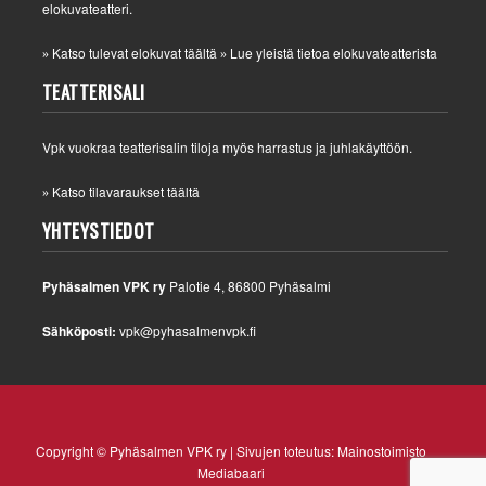
elokuvateatteri.
Katso tulevat elokuvat täältä
Lue yleistä tietoa elokuvateatterista
»
»
TEATTERISALI
Vpk vuokraa teatterisalin tiloja myös harrastus ja juhlakäyttöön.
Katso tilavaraukset täältä
»
YHTEYSTIEDOT
Pyhäsalmen VPK ry
Palotie 4, 86800 Pyhäsalmi
Sähköposti:
vpk@pyhasalmenvpk.fi
Copyright © Pyhäsalmen VPK ry | Sivujen toteutus:
Mainostoimisto
Mediabaari