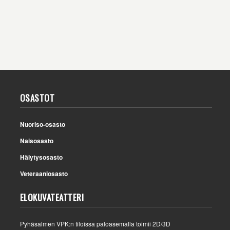
OSASTOT
Nuoriso-osasto
Naisosasto
Hälytysosasto
Veteraaniosasto
ELOKUVATEATTERI
Pyhäsalmen VPK:n tiloissa paloasemalla toimii 2D/3D