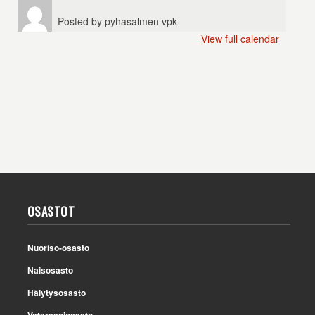
Posted by
pyhasalmen vpk
View full calendar
OSASTOT
Nuoriso-osasto
Naisosasto
Hälytysosasto
Veteraaniosasto