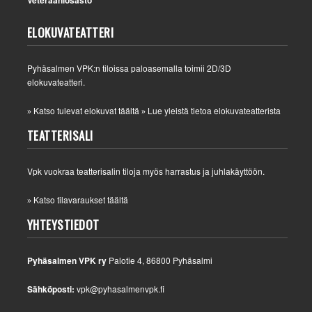
ELOKUVATEATTERI
Pyhäsalmen VPK:n tiloissa paloasemalla toimii 2D/3D
elokuvateatteri.
Katso tulevat elokuvat täältä
Lue yleistä tietoa elokuvateatterista
»
»
TEATTERISALI
Vpk vuokraa teatterisalin tiloja myös harrastus ja juhlakäyttöön.
Katso tilavaraukset täältä
»
YHTEYSTIEDOT
Pyhäsalmen VPK ry
Palotie 4, 86800 Pyhäsalmi
Sähköposti:
vpk@pyhasalmenvpk.fi