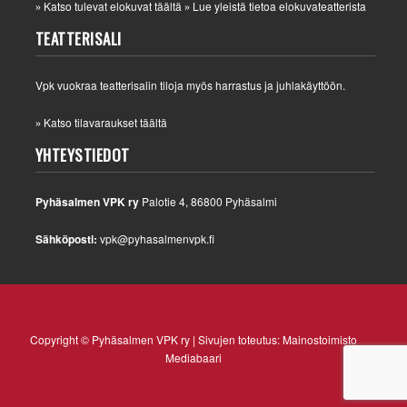
Katso tulevat elokuvat täältä
Lue yleistä tietoa elokuvateatterista
»
»
TEATTERISALI
Vpk vuokraa teatterisalin tiloja myös harrastus ja juhlakäyttöön.
Katso tilavaraukset täältä
»
YHTEYSTIEDOT
Pyhäsalmen VPK ry
Palotie 4, 86800 Pyhäsalmi
Sähköposti:
vpk@pyhasalmenvpk.fi
Copyright © Pyhäsalmen VPK ry | Sivujen toteutus:
Mainostoimisto
Mediabaari