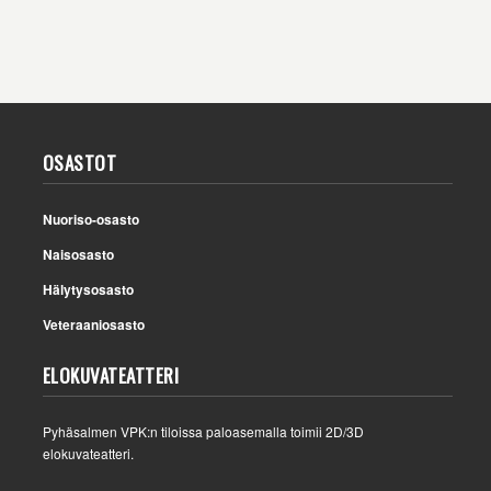
OSASTOT
Nuoriso-osasto
Naisosasto
Hälytysosasto
Veteraaniosasto
ELOKUVATEATTERI
Pyhäsalmen VPK:n tiloissa paloasemalla toimii 2D/3D
elokuvateatteri.