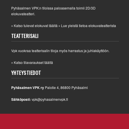
Pyhäsalmen VPK:n tiloissa paloasemalla toimii 2D/3D
elokuvateatteri.
Katso tulevat elokuvat täältä
Lue yleistä tietoa elokuvateatterista
»
»
TEATTERISALI
Vpk vuokraa teatterisalin tiloja myös harrastus ja juhlakäyttöön.
Katso tilavaraukset täältä
»
YHTEYSTIEDOT
Pyhäsalmen VPK ry
Palotie 4, 86800 Pyhäsalmi
Sähköposti:
vpk@pyhasalmenvpk.fi