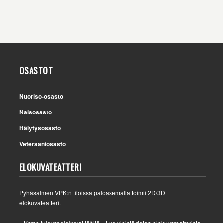
OSASTOT
Nuoriso-osasto
Naisosasto
Hälytysosasto
Veteraaniosasto
ELOKUVATEATTERI
Pyhäsalmen VPK:n tiloissa paloasemalla toimii 2D/3D
elokuvateatteri.
Katso tulevat elokuvat täältä
Lue yleistä tietoa elokuvateatterista