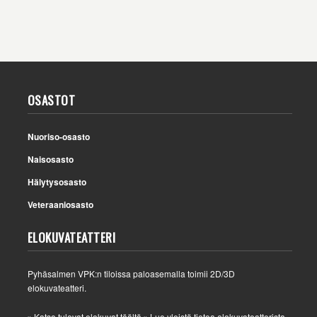
OSASTOT
Nuoriso-osasto
Naisosasto
Hälytysosasto
Veteraaniosasto
ELOKUVATEATTERI
Pyhäsalmen VPK:n tiloissa paloasemalla toimii 2D/3D
elokuvateatteri.
Katso tulevat elokuvat täältä
Lue yleistä tietoa elokuvateatterista