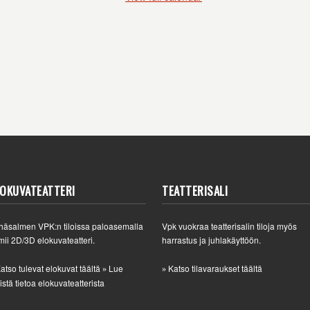
LOKUVATEATTERI
TEATTERISALI
häsalmen VPK:n tiloissa paloasemalla
Vpk vuokraa teatterisalin tiloja myös
mii 2D/3D elokuvateatteri.
harrastus ja juhlakäyttöön.
atso tulevat elokuvat täältä
Lue
Katso tilavaraukset täältä
»
»
istä tietoa elokuvateatterista