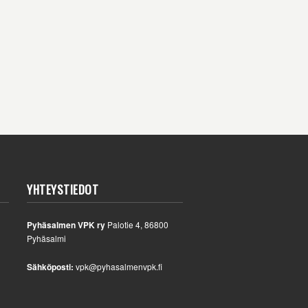
YHTEYSTIEDOT
Pyhäsalmen VPK ry
Palotie 4, 86800
Pyhäsalmi
Sähköposti:
vpk@pyhasalmenvpk.fi