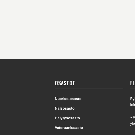
OSASTOT
E
Nuoriso-osasto
Py
toi
Naisosasto
K
Hälytysosasto
»
yle
Veteraaniosasto