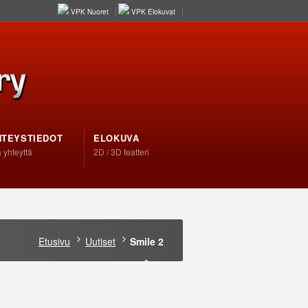
VPK Nuoret
VPK Elokuvat
HTEYSTIEDOT
ELOKUVA
 yhteyttä
2D / 3D teatteri
Etusivu
Uutiset
Smile 2