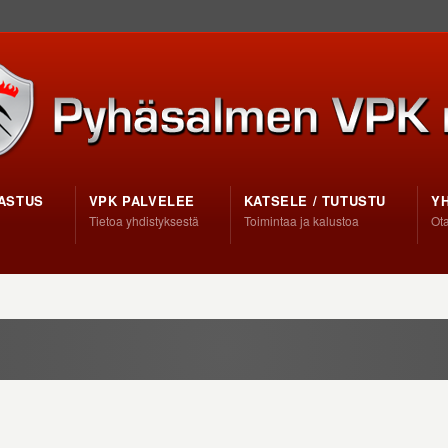
ASTUS
VPK PALVELEE
KATSELE / TUTUSTU
Y
Tietoa yhdistyksestä
Toimintaa ja kalustoa
Ota