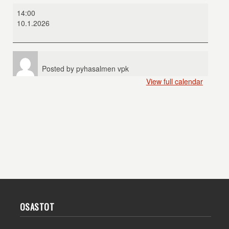
Supermarsu
14:00
ja
10.1.2026
suuri
huijaus
Posted by
pyhasalmen vpk
View full calendar
OSASTOT