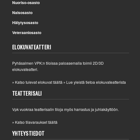
Nuoriso-osasto
Naisosasto
Hälytysosasto
Veteraaniosasto
ELOKUVATEATTERI
Pyhäsalmen VPK:n tiloissa paloasemalla toimii 2D/3D
elokuvateatteri.
Katso tulevat elokuvat täältä
Lue yleistä tietoa elokuvateatterista
»
»
TEATTERISALI
Vpk vuokraa teatterisalin tiloja myös harrastus ja juhlakäyttöön.
Katso tilavaraukset täältä
»
YHTEYSTIEDOT