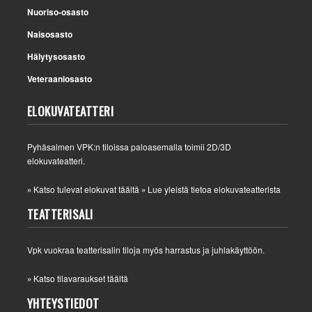
Nuoriso-osasto
Naisosasto
Hälytysosasto
Veteraaniosasto
ELOKUVATEATTERI
Pyhäsalmen VPK:n tiloissa paloasemalla toimii 2D/3D
elokuvateatteri.
Katso tulevat elokuvat täältä
Lue yleistä tietoa elokuvateatterista
»
»
TEATTERISALI
Vpk vuokraa teatterisalin tiloja myös harrastus ja juhlakäyttöön.
Katso tilavaraukset täältä
»
YHTEYSTIEDOT