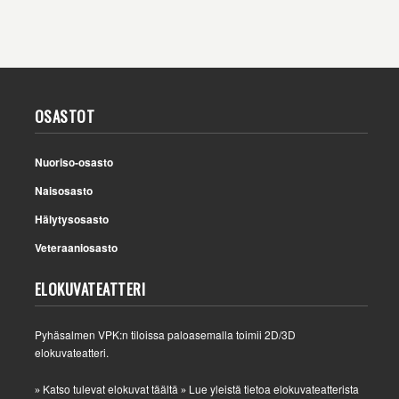
OSASTOT
Nuoriso-osasto
Naisosasto
Hälytysosasto
Veteraaniosasto
ELOKUVATEATTERI
Pyhäsalmen VPK:n tiloissa paloasemalla toimii 2D/3D
elokuvateatteri.
Katso tulevat elokuvat täältä
Lue yleistä tietoa elokuvateatterista
»
»