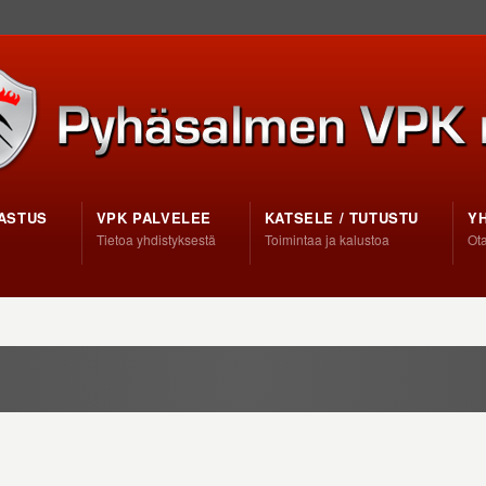
ASTUS
VPK PALVELEE
KATSELE / TUTUSTU
Y
Tietoa yhdistyksestä
Toimintaa ja kalustoa
Ota