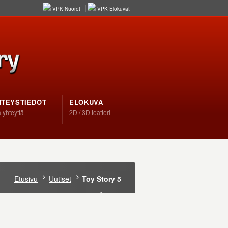
VPK Nuoret
VPK Elokuvat
HTEYSTIEDOT
ELOKUVA
 yhteyttä
2D / 3D teatteri
Etusivu
Uutiset
Toy Story 5