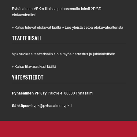
Pyhäsalmen VPK:n tiloissa paloasemalla toimii 2D/3D
elokuvateatteri.
Katso tulevat elokuvat täältä
Lue yleistä tietoa elokuvateatterista
»
»
TEATTERISALI
Vpk vuokraa teatterisalin tiloja myös harrastus ja juhlakäyttöön.
Katso tilavaraukset täältä
»
YHTEYSTIEDOT
Pyhäsalmen VPK ry
Palotie 4, 86800 Pyhäsalmi
Sähköposti:
vpk@pyhasalmenvpk.fi