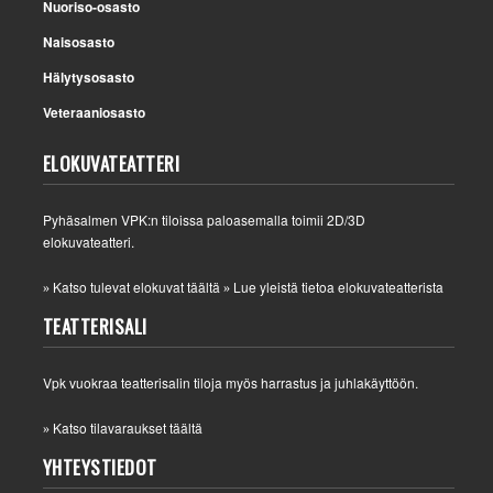
Nuoriso-osasto
Naisosasto
Hälytysosasto
Veteraaniosasto
ELOKUVATEATTERI
Pyhäsalmen VPK:n tiloissa paloasemalla toimii 2D/3D
elokuvateatteri.
Katso tulevat elokuvat täältä
Lue yleistä tietoa elokuvateatterista
»
»
TEATTERISALI
Vpk vuokraa teatterisalin tiloja myös harrastus ja juhlakäyttöön.
Katso tilavaraukset täältä
»
YHTEYSTIEDOT