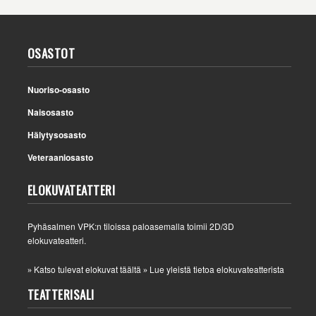
OSASTOT
Nuoriso-osasto
Naisosasto
Hälytysosasto
Veteraaniosasto
ELOKUVATEATTERI
Pyhäsalmen VPK:n tiloissa paloasemalla toimii 2D/3D
elokuvateatteri.
Katso tulevat elokuvat täältä
Lue yleistä tietoa elokuvateatterista
»
»
TEATTERISALI