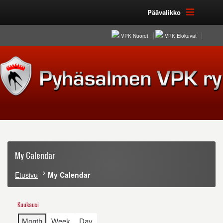
Päävalikko
VPK Nuoret
VPK Elokuvat
My Calendar
Etusivu
My Calendar
Kuukausi
Month
Week
Day