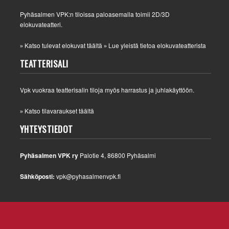
Pyhäsalmen VPK:n tiloissa paloasemalla toimii 2D/3D
elokuvateatteri.
Katso tulevat elokuvat täältä
Lue yleistä tietoa elokuvateatterista
»
»
TEATTERISALI
Vpk vuokraa teatterisalin tiloja myös harrastus ja juhlakäyttöön.
Katso tilavaraukset täältä
»
YHTEYSTIEDOT
Pyhäsalmen VPK ry
Palotie 4, 86800 Pyhäsalmi
Sähköposti:
vpk@pyhasalmenvpk.fi