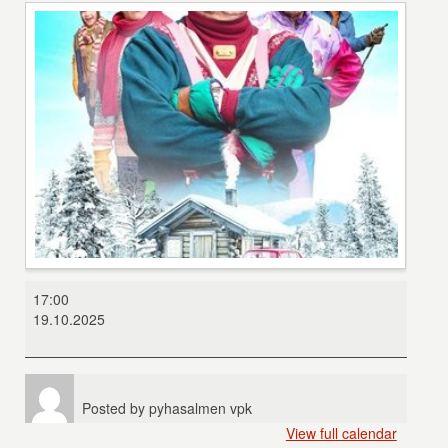
Kyllä
17:00
isä
19.10.2025
osaa
lapissa
Posted by
pyhasalmen vpk
View full calendar