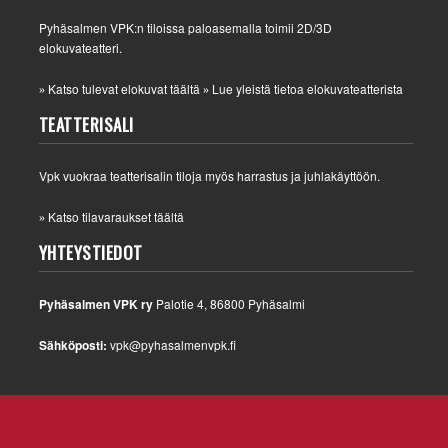
Pyhäsalmen VPK:n tiloissa paloasemalla toimii 2D/3D
elokuvateatteri.
Katso tulevat elokuvat täältä
Lue yleistä tietoa elokuvateatterista
»
»
TEATTERISALI
Vpk vuokraa teatterisalin tiloja myös harrastus ja juhlakäyttöön.
Katso tilavaraukset täältä
»
YHTEYSTIEDOT
Pyhäsalmen VPK ry
Palotie 4, 86800 Pyhäsalmi
Sähköposti:
vpk@pyhasalmenvpk.fi