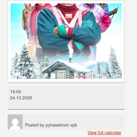
Kyllä
18:00
isä
24.10.2025
osaa
lapissa
Posted by
pyhasalmen vpk
View full calendar